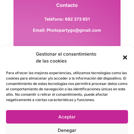
Contacto
T
eléfono:
692 373 651
Email: Photopartygo@gmail.com
Gestionar el consentimiento
de las cookies
Para ofrecer las mejores experiencias, utilizamos tecnologías como las
cookies para almacenar y/o acceder a la información del dispositivo. El
consentimiento de estas tecnologías nos permitirá procesar datos como
Copyright © 2026 Web realizada por
el comportamiento de navegación o las identificaciones únicas en este
sitio. No consentir o retirar el consentimiento, puede afectar
BlackOutMedia
negativamente a ciertas características y funciones.
Política de Privacidad
|
Política de
Aceptar
Cookies
|
Aviso Legal
Denegar